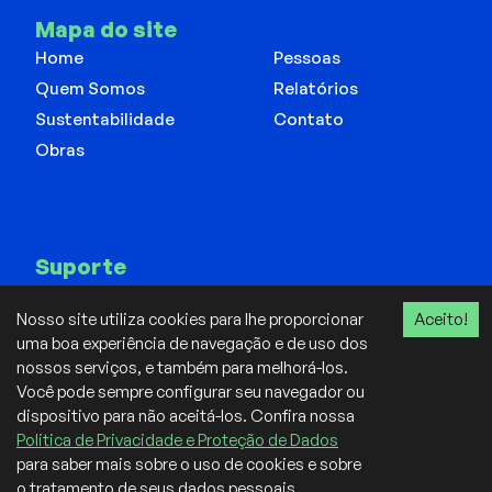
Mapa do site
Home
Pessoas
Quem Somos
Relatórios
Sustentabilidade
Contato
Obras
Suporte
Canal de Integridade
Nosso site utiliza cookies para lhe proporcionar
Aceito!
Política de Privacidade
uma boa experiência de navegação e de uso dos
nossos serviços, e também para melhorá-los.
Você pode sempre configurar seu navegador ou
2026
Elastri. Todos os direitos reservados.
dispositivo para não aceitá-los. Confira nossa
Politica de Privacidade e Proteção de Dados
para saber mais sobre o uso de cookies e sobre
o tratamento de seus dados pessoais.