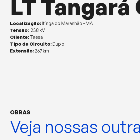
LT Tangará
Localização:
Itinga do Maranhão - MA
Tensão:
238 kV
Cliente:
Taesa
Tipo de Circuito:
Duplo
Extensão:
267 km
OBRAS
Veja nossas outr