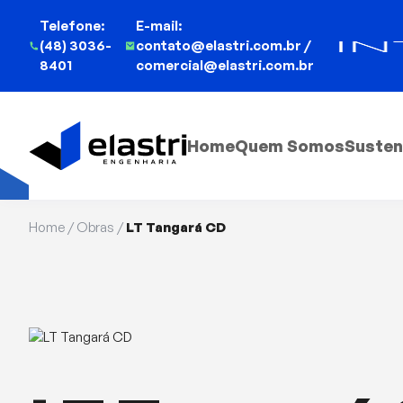
Telefone:
E-mail:
(48) 3036-
contato@elastri.com.br /
8401
comercial@elastri.com.br
Home
Quem Somos
Susten
Home
/
Obras
/
LT Tangará CD