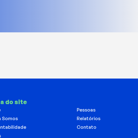
a do site
e
Pessoas
 Somos
Relatórios
ntabilidade
Contato
s