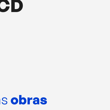
 CD
as
obras