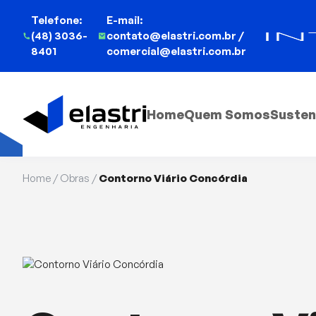
Telefone:
E-mail:
(48) 3036-
contato@elastri.com.br /
8401
comercial@elastri.com.br
Home
Quem Somos
Susten
Home
/
Obras
/
Contorno Viário Concórdia