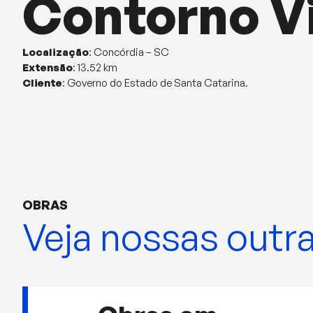
Contorno V
Localização
: Concórdia – SC
Extensão
: 13.52 km
Cliente
: Governo do Estado de Santa Catarina.
OBRAS
Veja nossas outr