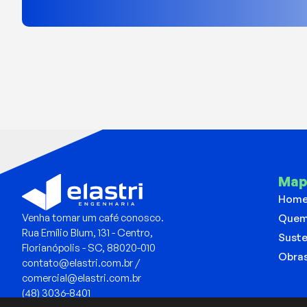
Map
Hom
Venha tomar um café conosco.
Quem
Rua Emílio Blum, 131 - Centro,
Suste
Florianópolis - SC, 88020-010
Obra
contato@elastri.com.br /
comercial@elastri.com.br
(48) 3036-8401