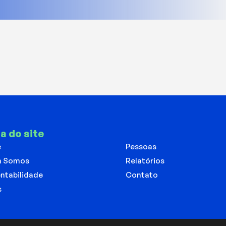
a do site
e
Pessoas
 Somos
Relatórios
ntabilidade
Contato
s