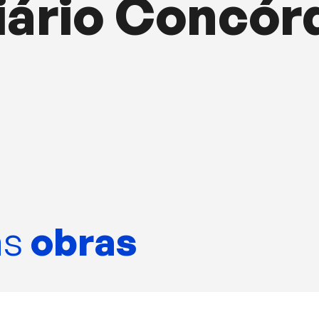
iário Concór
as
obras